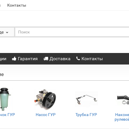
с
Контакты
де
ции
Гарантия
Доставка
Контакты
ие
чок ГУР
Насос ГУР
Трубка ГУР
Након
рулевой