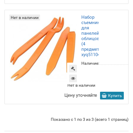
Набор
Нет в наличии
съемников
для
панелей
облицовки
(4
предмета),
xyq51104123
Наличие:
Нет в наличии
Цену уточняйте
Купить
Показано с 1 по 3 из 3 (всего 1 страниц)