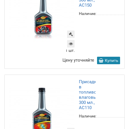
300 мл.,
AC150
Наличие:
1
шт.
Цену уточняйте
Купить
Присадка
в
топливо
влаговытесняющая,
300 мл.,
AC110
Наличие: