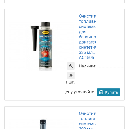
Очиститель
топливной
системы
для
бензиновых
двигателей,
синтетический,
335 мл.,
AC1505
Наличие:
1
шт.
Цену уточняйте
Купить
Очиститель
топливной
системы,