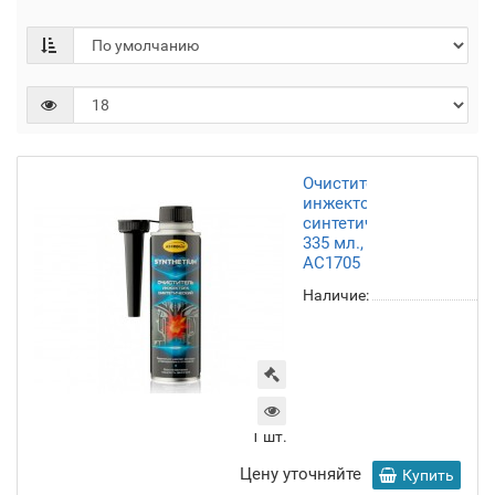
Очиститель
инжектора
синтетический,
335 мл.,
AC1705
Наличие:
1
шт.
Цену уточняйте
Купить