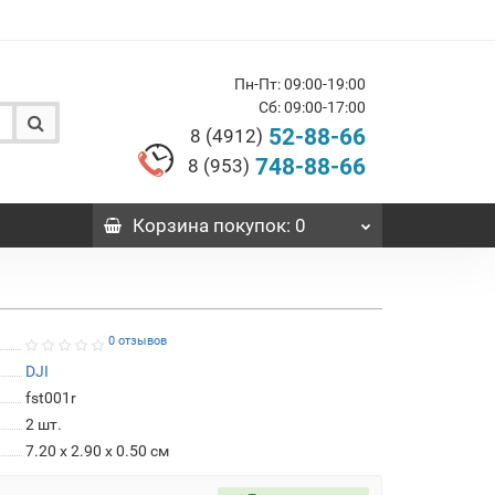
Пн-Пт: 09:00-19:00
Сб: 09:00-17:00
52-88-66
8 (4912)
748-88-66
8 (953)
Корзина
покупок
: 0
0 отзывов
DJI
fst001r
2
шт.
7.20 x 2.90 x 0.50 см