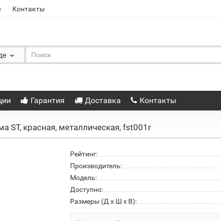
с
Контакты
де
ции
Гарантия
Доставка
Контакты
а ST, красная, металлическая, fst001r
Рейтинг:
Производитель:
Модель:
Доступно:
Размеры (Д x Ш x В):